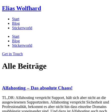
Zum
Elias Wolfhard
Inhalt
springen
Start
Blog
Stickerworld
Start
Blog
Stickerworld
Get in Touch
Alle Beiträge
Alfahosting – Das absolute Chaos!
TL,DR: Alfahosting verspricht Support, hält sich aber nicht an die
ausgewiesenen Supportzeiten. Alfahosting verspricht Sicherheit und
Professionalität, bekommt es aber nicht hin dass einzelne Domains
unabhängig voneinander sind. Und dazu ist Alfahosting auch noch