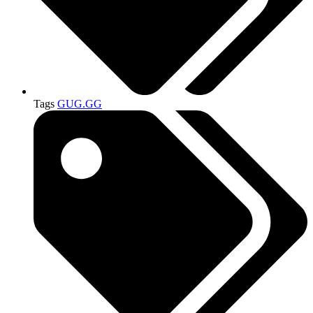
Tags
GUG.GG